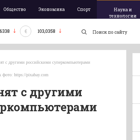
Общество
Экономика
Спорт
Наука и
технологии
€
,6338
103,0358
ят с другими российскими суперкомпьютерами
 фото: https://pixabay.com
нят с другими
еркомпьютерами