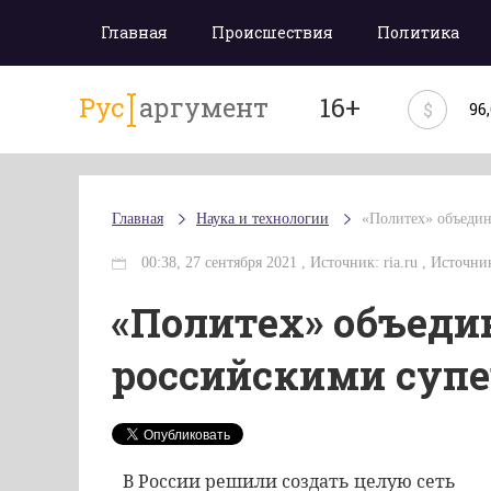
Главная
Происшествия
Политика
Рус
аргумент
16+
$
96
Главная
Наука и технологии
«Политех» объедин
00:38, 27 сентября 2021 , Источник: ria.ru , Источник
«Политех» объеди
российскими суп
В России решили создать целую сеть