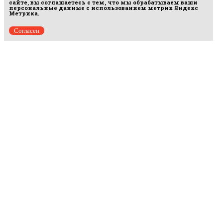
сайте, вы соглашаетесь с тем, что мы обрабатываем ваши
персональные данные с использованием метрик Яндекс
Метрика.
Согласен
Рус
аргумент
© 2014–2026 ООО «Лонг Кэт».
Сетевое издание «Русаргумент». Зарегистрировано в Федеральной службе по
надзору в сфере связи, информационных технологий и массовых коммуникаций
(Роскомнадзор). Реестровая запись ЭЛ No ФС 77 - 67215 от 30.09.2016.
Исключительные права на материалы, размещённые на интернет-сайте
rusargument.ru, в соответствии с законодательством Российской Федерации об охране
результатов интеллектуальной деятельности принадлежат ООО "Лонг Кэт", и не
подлежат использованию другими лицами в какой бы то ни было форме без
письменного разрешения правообладателя.
Редакция сайта
Рекламодателям
Политика конфиденциальности
Пользовательское соглашение
Главная
Происшествия
Политика