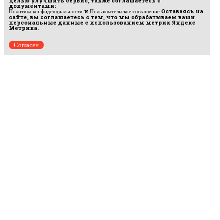
целью улучшить сервис, также соглашаетесь с
документами:
и
Оставаясь на
Политика конфиденциальности
Пользовательское соглашение
сайте, вы соглашаетесь с тем, что мы обрабатываем ваши
персональные данные с использованием метрик Яндекс
Метрика.
Согласен
Рус
аргумент
© 2014–2026 ООО «Лонг Кэт».
Сетевое издание «Русаргумент». Зарегистрировано в Федеральной службе по
надзору в сфере связи, информационных технологий и массовых коммуникаций
(Роскомнадзор). Реестровая запись ЭЛ No ФС 77 - 67215 от 30.09.2016.
Исключительные права на материалы, размещённые на интернет-сайте
rusargument.ru, в соответствии с законодательством Российской Федерации об охране
результатов интеллектуальной деятельности принадлежат ООО "Лонг Кэт", и не
подлежат использованию другими лицами в какой бы то ни было форме без
письменного разрешения правообладателя.
Редакция сайта
Рекламодателям
Политика конфиденциальности