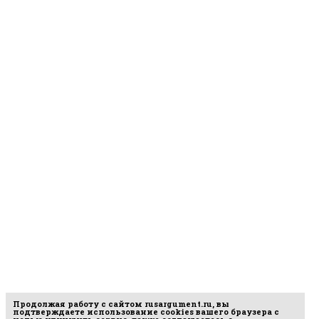
Продолжая работу с сайтом
rusargument.ru
, вы
подтверждаете использование cookies вашего браузера с