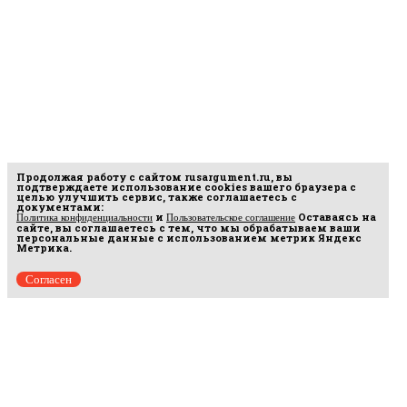
Продолжая работу с сайтом
rusargument.ru
, вы
подтверждаете использование cookies вашего браузера с
целью улучшить сервис, также соглашаетесь с
документами:
и
Оставаясь на
Политика конфиденциальности
Пользовательское соглашение
сайте, вы соглашаетесь с тем, что мы обрабатываем ваши
персональные данные с использованием метрик Яндекс
Метрика.
Согласен
Рус
аргумент
© 2014–2026 ООО «Лонг Кэт».