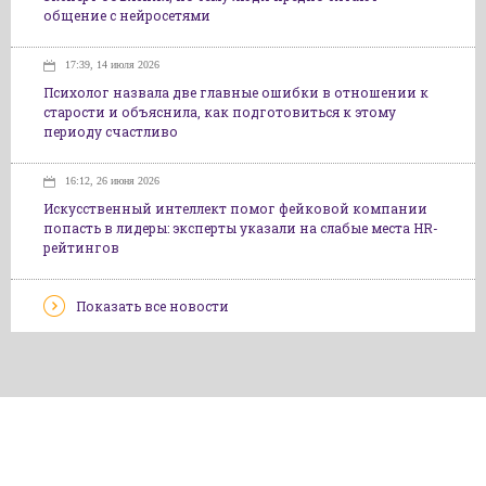
общение с нейросетями
17:39, 14 июля 2026
Психолог назвала две главные ошибки в отношении к
старости и объяснила, как подготовиться к этому
периоду счастливо
16:12, 26 июня 2026
Искусственный интеллект помог фейковой компании
попасть в лидеры: эксперты указали на слабые места HR-
рейтингов
Показать все новости