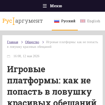
Меню
Главная
Рус
аргумент
Русский
English
Происшествия
Политика
Главная
Общество
Игровые платформы: как не попасть
Общество
в ловушку красивых обещаний
Экономика
16:08, 12 мая 2026
Спорт
Игровые
Наука и технологии
платформы: как не
Культура
попасть в ловушку
Эксклюзивы
красивых обещаний
Мнения