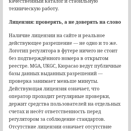
качественный каталог и стабильную
техническую работу.
Лицензия: проверять, а не доверять на слово
Наличие лицензии на сайте и реальное
действующее разрешение — не одно и то же.
Логотип регулятора в футере ничего не стоит
без подтверждённого номера в открытом
реестре. MGA, UKGC, Кюрасао ведут публичные
базы данных выданных разрешений —
проверка занимает меньше минуты.
Действующая лицензия означает, что
оператор проходит регулярные проверки,
держит средства пользователей на отдельных
счетах и несёт ответственность перед
регулятором за соблюдение стандартов.
Отсутствие лицензии означает отсутствие