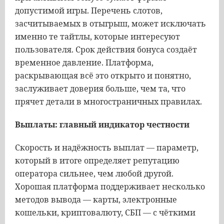
допустимой игры. Перечень слотов,
засчитываемых в отыгрыш, может исключать
именно те тайтлы, которые интересуют
пользователя. Срок действия бонуса создаёт
временное давление. Платформа,
раскрывающая всё это открыто и понятно,
заслуживает доверия больше, чем та, что
прячет детали в многостраничных правилах.
Выплаты: главный индикатор честности
Скорость и надёжность выплат — параметр,
который в итоге определяет репутацию
оператора сильнее, чем любой другой.
Хорошая платформа поддерживает несколько
методов вывода — карты, электронные
кошельки, криптовалюту, СБП — с чёткими