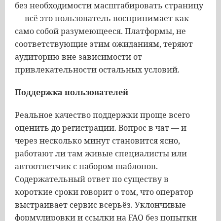
без необходимости масштабировать страницу
— всё это пользователь воспринимает как
само собой разумеющееся. Платформы, не
соответствующие этим ожиданиям, теряют
аудиторию вне зависимости от
привлекательности остальных условий.
Поддержка пользователей
Реальное качество поддержки проще всего
оценить до регистрации. Вопрос в чат — и
через несколько минут становится ясно,
работают ли там живые специалисты или
автоответчик с набором шаблонов.
Содержательный ответ по существу в
короткие сроки говорит о том, что оператор
выстраивает сервис всерьёз. Уклончивые
формулировки и ссылки на FAQ без попытки