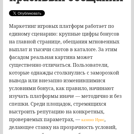
Маркетинг игровых платформ работает по
единому сценарию: крупные цифры бонусов
на главной странице, обещания мгновенных
выплат и тысячи слотов в каталоге. За этим
фасадом реальная картина может
существенно отличаться. Пользователи,
которые однажды столкнулись с заморозкой
вывода или внезапно изменившимися
условиями бонуса, как правило, начинают
изучать платформы иначе — методично и без
спешки. Среди площадок, стремящихся
выстроить репутацию на конкретных,
проверяемых параметрах, —
,
казино Ирис
делающее ставку на прозрачность условий,