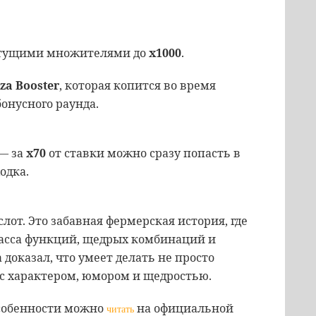
астущими множителями до
x1000
.
za Booster
, которая копится во время
онусного раунда.
— за
x70
от ставки можно сразу попасть в
одка.
слот. Это забавная фермерская история, где
асса функций, щедрых комбинаций и
доказал, что умеет делать не просто
 с характером, юмором и щедростью.
особенности можно
на официальной
читать