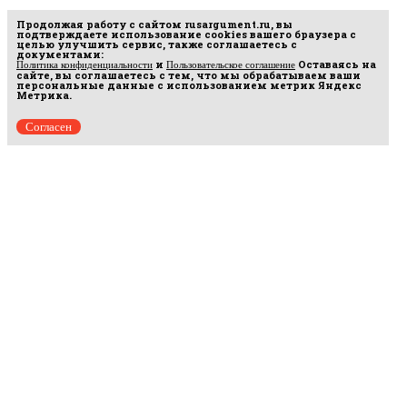
Продолжая работу с сайтом
rusargument.ru
, вы
подтверждаете использование cookies вашего браузера с
целью улучшить сервис, также соглашаетесь с
документами:
и
Оставаясь на
Политика конфиденциальности
Пользовательское соглашение
сайте, вы соглашаетесь с тем, что мы обрабатываем ваши
персональные данные с использованием метрик Яндекс
Метрика.
Согласен
рмационных
16.
ежат ООО
разрешения