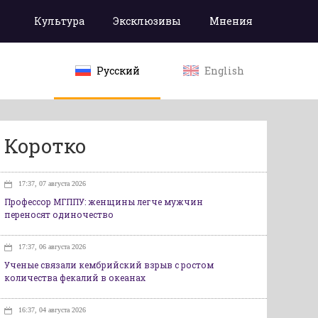
Культура
Эксклюзивы
Мнения
Русский
English
Коротко
17:37, 07 августа 2026
Профессор МГППУ: женщины легче мужчин
переносят одиночество
17:37, 06 августа 2026
Ученые связали кембрийский взрыв с ростом
количества фекалий в океанах
16:37, 04 августа 2026