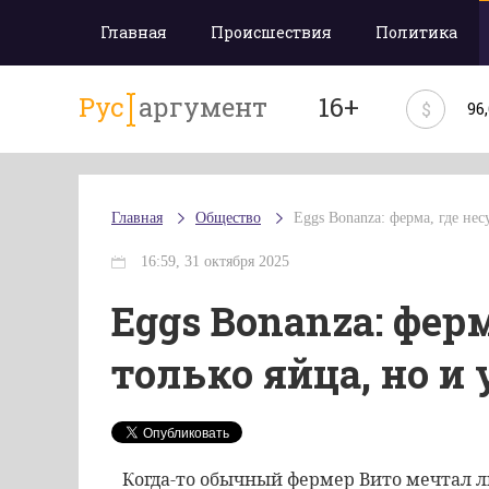
Главная
Происшествия
Политика
Рус
аргумент
16+
$
96
Главная
Общество
Eggs Bonanza: ферма, где нес
16:59, 31 октября 2025
Eggs Bonanza: ферм
только яйца, но и
Когда-то обычный фермер Вито мечтал 