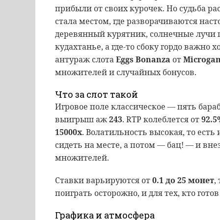
прибыли от своих курочек. Но судьба ра
стала местом, где разворачиваются нас
деревянный курятник, солнечные лучи 
кудахтанье, а где-то сбоку гордо важно х
антураж слота
Eggs Bonanza
от
Microga
множителей и случайных бонусов.
Что за слот такой
Игровое поле классическое — пять бараб
выигрыш аж
243
. RTP колеблется от
92.5
15000x
. Волатильность высокая, то есть
сидеть на месте, а потом — бац! — и вн
множителей.
Ставки варьируются от
0.1 до 25 монет
,
поиграть осторожно, и для тех, кто гот
Графика и атмосфера