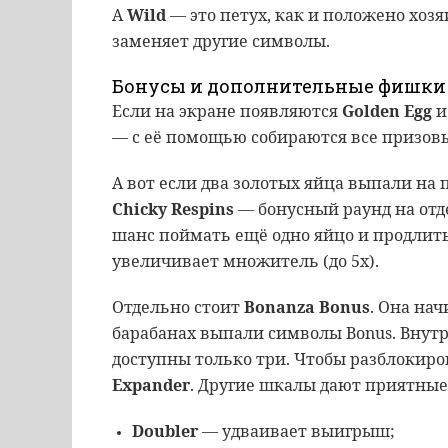
А
Wild
— это петух, как и положено хоз
заменяет другие символы.
Бонусы и дополнительные фишки
Если на экране появляются
Golden Egg
— с её помощью собираются все призовы
А вот если два золотых яйца выпали на 
Chicky Respins
— бонусный раунд на отд
шанс поймать ещё одно яйцо и продлить
увеличивает множитель (до 5x).
Отдельно стоит
Bonanza Bonus
. Она нач
барабанах выпали символы Bonus. Внутр
доступны только три. Чтобы разблокир
Expander
. Другие шкалы дают приятны
Doubler
— удваивает выигрыш;