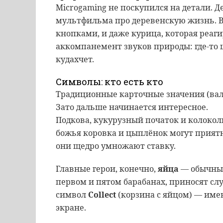
Microgaming не поскупился на детали. 
мультфильма про деревенскую жизнь. В 
кнопками, и даже курица, которая реаг
аккомпанемент звуков природы: где-то ш
кудахчет.
Символы: кто есть кто
Традиционные карточные значения (вале
Зато дальше начинается интересное.
Подкова, кукурузный початок и колокол
божья коровка и цыплёнок могут приятн
они щедро умножают ставку.
Главные герои, конечно,
яйца
— обычные
первом и пятом барабанах, приносят с
символ
Collect
(корзина с яйцом) — имен
экране.