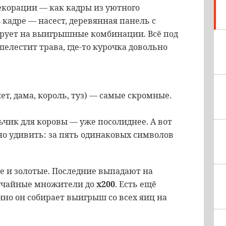
Декорации — как кадры из уютного
кадре — насест, деревянная панель с
ирует на выигрышные комбинации. Всё под
елестит трава, где-то курочка довольно
т, дама, король, туз) — самые скромные.
ьчик для коровы — уже посолиднее. А вот
о удивить: за пять одинаковых символов
 и золотые. Последние выпадают на
лучайные множители до
x200
. Есть ещё
но он собирает выигрыш со всех яиц на