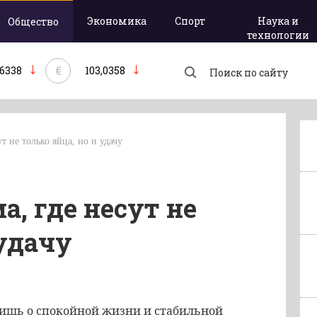
Экономика
Спорт
Наука и
Общество
технологии
€
,6338
103,0358
ут не только яйца, но и удачу
а, где несут не
 удачу
лишь о спокойной жизни и стабильной