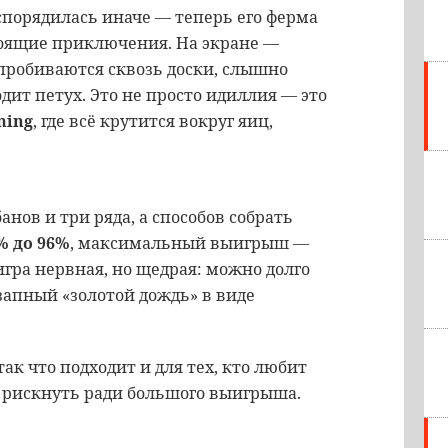
спорядилась иначе — теперь его ферма
тоящие приключения. На экране —
пробиваются сквозь доски, слышно
одит петух. Это не просто идиллия — это
ming
, где всё крутится вокруг яиц,
анов и три ряда, а способов собрать
% до 96%
, максимальный выигрыш —
 игра нервная, но щедрая: можно долго
езапный «золотой дождь» в виде
 так что подходит и для тех, кто любит
ов рискнуть ради большого выигрыша.