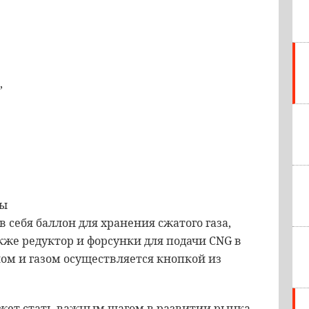
,
3
ты
 себя баллон для хранения сжатого газа,
кже редуктор и форсунки для подачи CNG в
ом и газом осуществляется кнопкой из
ожет стать важным шагом в развитии рынка