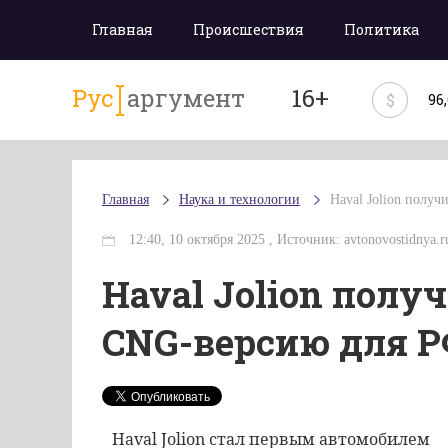
Главная
Происшествия
Политика
Рус
аргумент
16+
$
96
Главная
Наука и технологии
Haval Jolion полу
12:40, 10 октября 2025 , Источник: avtonovostidnya.ru
Haval Jolion пол
CNG-версию для 
Haval Jolion стал первым автомобилем