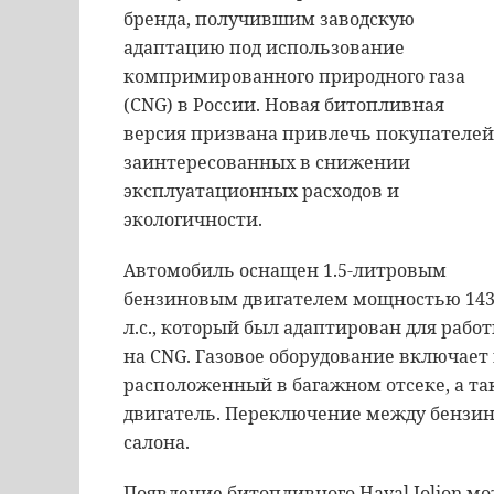
бренда, получившим заводскую
адаптацию под использование
компримированного природного газа
(CNG) в России. Новая битопливная
версия призвана привлечь покупателей
заинтересованных в снижении
эксплуатационных расходов и
экологичности.
Автомобиль оснащен 1.5-литровым
бензиновым двигателем мощностью 14
л.с., который был адаптирован для рабо
на CNG. Газовое оборудование включает в
расположенный в багажном отсеке, а та
двигатель. Переключение между бензин
салона.
Появление битопливного Haval Jolion м