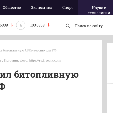
Общество
Экономика
Спорт
Наука и
технологии
€
,6338
103,0358
чил битопливную CNG-версию для РФ
 , Источник фото: https://ru.freepik.com/
учил битопливную
РФ