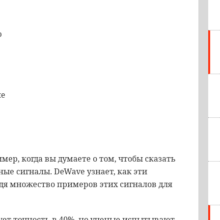
ю
ие
ер, когда вы думаете о том, чтобы сказать
ые сигналы. DeWave узнает, как эти
идя множество примеров этих сигналов для
ет точность в 40%, но ученые испытывают