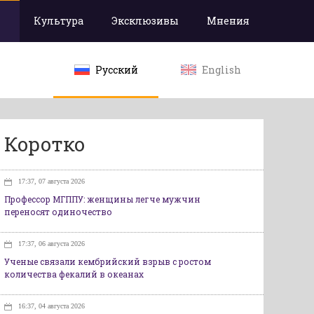
Культура
Эксклюзивы
Мнения
Русский
English
Коротко
17:37, 07 августа 2026
Профессор МГППУ: женщины легче мужчин
переносят одиночество
17:37, 06 августа 2026
Ученые связали кембрийский взрыв с ростом
количества фекалий в океанах
16:37, 04 августа 2026