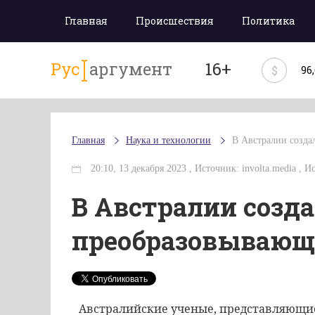
Главная
Происшествия
Политика
Рус
аргумент
16+
$
96
Главная
Наука и технологии
В Австралии созда
20:10, 13 декабря 2023 , Источник: involta.media , 
В Австралии созд
преобразовывающ
Австралийские ученые, представляющи