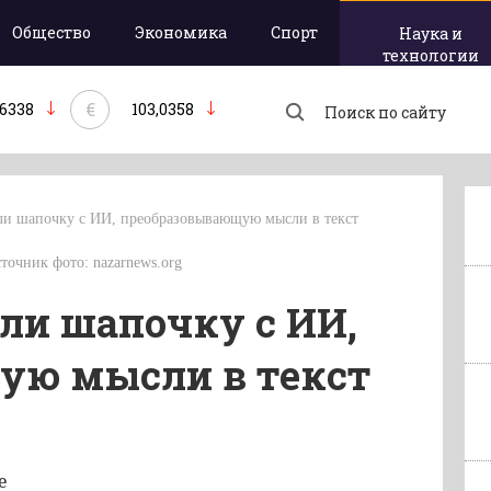
Общество
Экономика
Спорт
Наука и
технологии
€
,6338
103,0358
ли шапочку с ИИ, преобразовывающую мысли в текст
Источник фото: nazarnews.org
али шапочку с ИИ,
ую мысли в текст
е