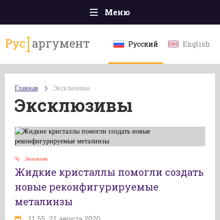
Меню
Главная
Рус
аргумент
Русский
English
Происшествия
Политика
Главная
Эксклюзивы
Общество
Эксклюзивы
Экономика
Спорт
Наука и технологии
Эксклюзив
Жидкие кристаллы помогли создать
Культура
новые реконфигурируемые
Эксклюзивы
металинзы
Мнения
11:55, 21 августа 2020