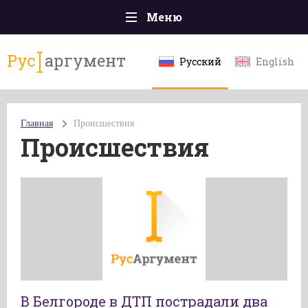
Меню
Главная
Рус
аргумент
Русский
English
Происшествия
Политика
Главная
Происшествия
Общество
Происшествия
Экономика
Спорт
Наука и технологии
Культура
Эксклюзивы
Мнения
В Белгороде в ДТП пострадали два