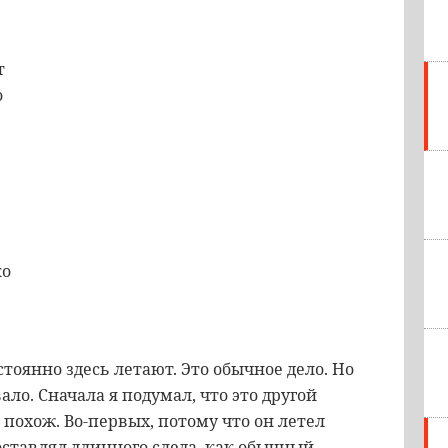
т
о
ко
тоянно здесь летают. Это обычное дело. Но
ало. Сначала я подумал, что это другой
 похож. Во-первых, потому что он летел
 оставлял длинного следа, как обычный