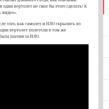
 один вертолет не смог бы этого сделать! К
ь видео».
сле того, как самолет и НЛО скрылись из
 один вертолет полетели в том же
была погоня за НЛО.