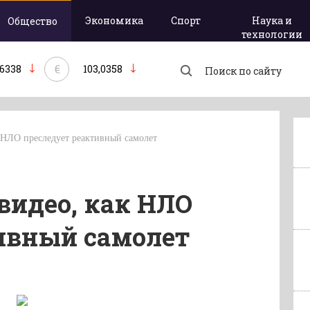
Экономика
Спорт
Наука и
Общество
технологии
€
,6338
103,0358
к НЛО преследует реактивный самолет
видео, как НЛО
ивный самолет