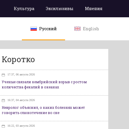
Культура
Эксклюзивы
Мнения
Русский
English
Коротко
17:37, 06 августа 2026
Ученые связали кембрийский взрыв с ростом
количества фекалий в океанах
16:37, 04 августа 2026
Невролог объяснил, о каких болезнях может
говорить слюнотечение во сне
16:22, 03 августа 2026