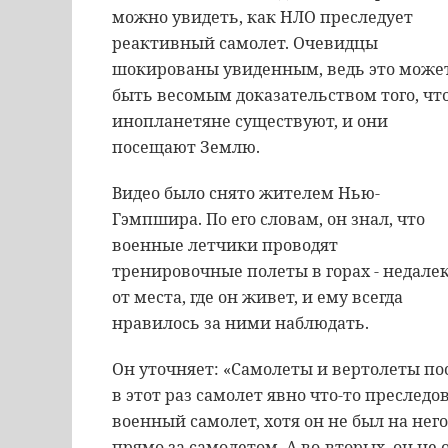
можно увидеть, как НЛО преследует
реактивный самолет. Очевидцы
шокированы увиденным, ведь это може
быть весомым доказательством того, чт
инопланетяне существуют, и они
посещают Землю.
Видео было снято жителем Нью-
Гэмпшира. По его словам, он знал, что
военные летчики проводят
тренировочные полеты в горах - недале
от места, где он живет, и ему всегда
нравилось за ними наблюдать.
Он уточняет: «Самолеты и вертолеты пос
в этот раз самолет явно что-то преследов
военный самолет, хотя он не был на него
прямо за самолетом. А во-вторых, он не