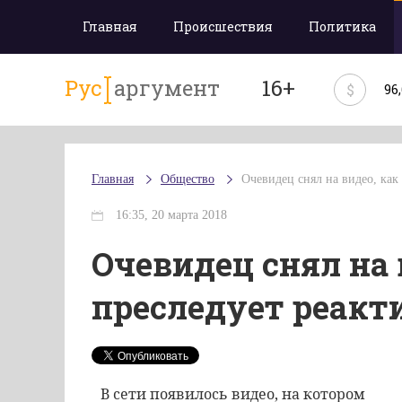
Главная
Происшествия
Политика
Рус
аргумент
16+
$
96
Главная
Общество
Очевидец снял на видео, ка
16:35, 20 марта 2018
Очевидец снял на 
преследует реакт
В сети появилось видео, на котором