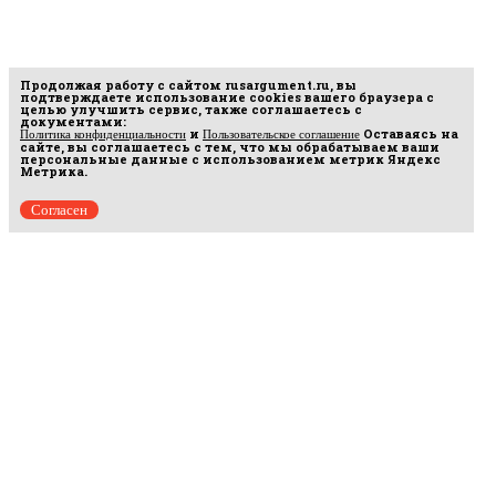
Продолжая работу с сайтом
rusargument.ru
, вы
подтверждаете использование cookies вашего браузера с
целью улучшить сервис, также соглашаетесь с
документами:
и
Оставаясь на
Политика конфиденциальности
Пользовательское соглашение
сайте, вы соглашаетесь с тем, что мы обрабатываем ваши
персональные данные с использованием метрик Яндекс
Метрика.
Согласен
Рус
аргумент
© 2014–2026 ООО «Лонг Кэт».
Сетевое издание «Русаргумент». Зарегистрировано в Федеральной службе по
надзору в сфере связи, информационных технологий и массовых коммуникаций
(Роскомнадзор). Реестровая запись ЭЛ No ФС 77 - 67215 от 30.09.2016.
Исключительные права на материалы, размещённые на интернет-сайте
rusargument.ru, в соответствии с законодательством Российской Федерации об охране
результатов интеллектуальной деятельности принадлежат ООО "Лонг Кэт", и не