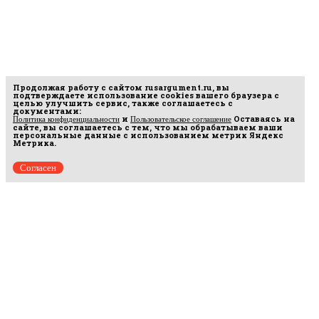
Продолжая работу с сайтом
rusargument.ru
, вы
подтверждаете использование cookies вашего браузера с
целью улучшить сервис, также соглашаетесь с
документами:
и
Оставаясь на
Политика конфиденциальности
Пользовательское соглашение
сайте, вы соглашаетесь с тем, что мы обрабатываем ваши
персональные данные с использованием метрик Яндекс
Метрика.
Согласен
Рус
аргумент
© 2014–2026 ООО «Лонг Кэт».
Сетевое издание «Русаргумент». Зарегистрировано в Федеральной службе по
надзору в сфере связи, информационных технологий и массовых коммуникаций
(Роскомнадзор). Реестровая запись ЭЛ No ФС 77 - 67215 от 30.09.2016.
Исключительные права на материалы, размещённые на интернет-сайте