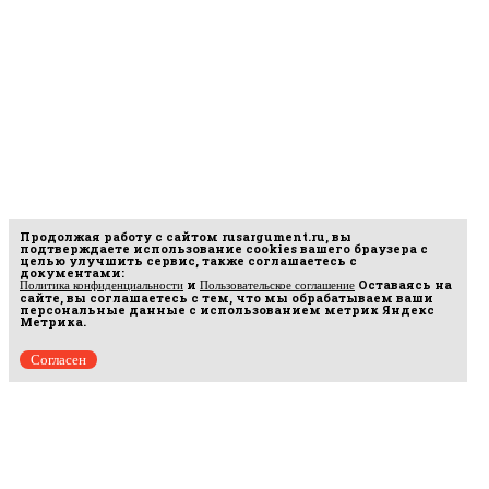
Продолжая работу с сайтом
rusargument.ru
, вы
подтверждаете использование cookies вашего браузера с
целью улучшить сервис, также соглашаетесь с
документами:
и
Оставаясь на
Политика конфиденциальности
Пользовательское соглашение
сайте, вы соглашаетесь с тем, что мы обрабатываем ваши
персональные данные с использованием метрик Яндекс
Метрика.
Согласен
Рус
аргумент
© 2014–2026 ООО «Лонг Кэт».