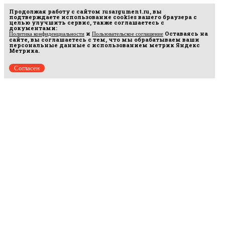
Продолжая работу с сайтом
rusargument.ru
, вы
подтверждаете использование cookies вашего браузера с
целью улучшить сервис, также соглашаетесь с
документами:
и
Оставаясь на
Политика конфиденциальности
Пользовательское соглашение
сайте, вы соглашаетесь с тем, что мы обрабатываем ваши
персональные данные с использованием метрик Яндекс
Метрика.
Согласен
Рус
аргумент
© 2014–2026 ООО «Лонг Кэт».
Сетевое издание «Русаргумент». Зарегистрировано в Федеральной службе по
надзору в сфере связи, информационных технологий и массовых коммуникаций
(Роскомнадзор). Реестровая запись ЭЛ No ФС 77 - 67215 от 30.09.2016.
Исключительные права на материалы, размещённые на интернет-сайте
rusargument.ru, в соответствии с законодательством Российской Федерации об охране
результатов интеллектуальной деятельности принадлежат ООО "Лонг Кэт", и не
подлежат использованию другими лицами в какой бы то ни было форме без
письменного разрешения правообладателя.