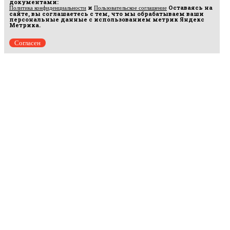
документами:
и
Оставаясь на
Политика конфиденциальности
Пользовательское соглашение
сайте, вы соглашаетесь с тем, что мы обрабатываем ваши
персональные данные с использованием метрик Яндекс
Метрика.
Согласен
Рус
аргумент
© 2014–2026 ООО «Лонг Кэт».
Сетевое издание «Русаргумент». Зарегистрировано в Федеральной службе по
надзору в сфере связи, информационных технологий и массовых коммуникаций
(Роскомнадзор). Реестровая запись ЭЛ No ФС 77 - 67215 от 30.09.2016.
Исключительные права на материалы, размещённые на интернет-сайте
rusargument.ru, в соответствии с законодательством Российской Федерации об охране
результатов интеллектуальной деятельности принадлежат ООО "Лонг Кэт", и не
подлежат использованию другими лицами в какой бы то ни было форме без
письменного разрешения правообладателя.
Редакция сайта
Рекламодателям
Политика конфиденциальности
Пользовательское соглашение