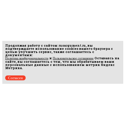
Продолжая работу с сайтом
rusargument.ru
, вы
подтверждаете использование cookies вашего браузера с
целью улучшить сервис, также соглашаетесь с
документами:
и
Оставаясь на
Политика конфиденциальности
Пользовательское соглашение
сайте, вы соглашаетесь с тем, что мы обрабатываем ваши
персональные данные с использованием метрик Яндекс
Метрика.
Согласен
Рус
аргумент
© 2014–2026 ООО «Лонг Кэт».
Сетевое издание «Русаргумент». Зарегистрировано в Федеральной службе по
надзору в сфере связи, информационных технологий и массовых коммуникаций