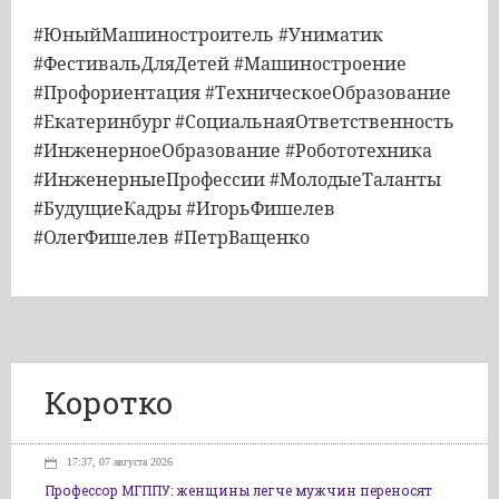
#ЮныйМашиностроитель #Униматик
#ФестивальДляДетей #Машиностроение
#Профориентация #ТехническоеОбразование
#Екатеринбург #СоциальнаяОтветственность
#ИнженерноеОбразование #Робототехника
#ИнженерныеПрофессии #МолодыеТаланты
#БудущиеКадры #ИгорьФишелев
#ОлегФишелев #ПетрВащенко
Коротко
17:37, 07 августа 2026
Профессор МГППУ: женщины легче мужчин переносят