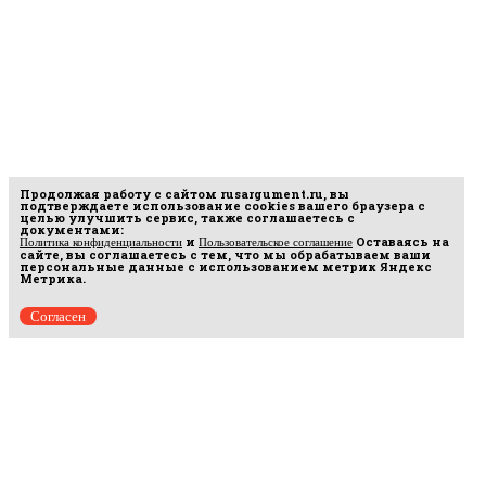
Продолжая работу с сайтом
rusargument.ru
, вы
подтверждаете использование cookies вашего браузера с
целью улучшить сервис, также соглашаетесь с
документами:
и
Оставаясь на
Политика конфиденциальности
Пользовательское соглашение
сайте, вы соглашаетесь с тем, что мы обрабатываем ваши
персональные данные с использованием метрик Яндекс
Метрика.
Согласен
Рус
аргумент
© 2014–2026 ООО «Лонг Кэт».
Сетевое издание «Русаргумент». Зарегистрировано в Федеральной службе по