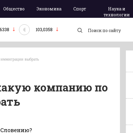
Общество
Экономика
Спорт
Наука и
технологии
€
,6338
103,0358
 иммиграции выбрать
какую компанию по
ать
 Словению?