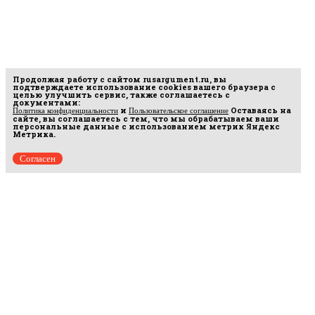
Продолжая работу с сайтом
rusargument.ru
, вы
подтверждаете использование cookies вашего браузера с
целью улучшить сервис, также соглашаетесь с
документами:
и
Оставаясь на
Политика конфиденциальности
Пользовательское соглашение
сайте, вы соглашаетесь с тем, что мы обрабатываем ваши
персональные данные с использованием метрик Яндекс
Метрика.
Согласен
рмационных
16.
ежат ООО
разрешения