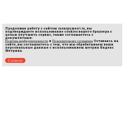
Продолжая работу с сайтом
rusargument.ru
, вы
подтверждаете использование cookies вашего браузера с
целью улучшить сервис, также соглашаетесь с
документами:
и
Оставаясь на
Политика конфиденциальности
Пользовательское соглашение
сайте, вы соглашаетесь с тем, что мы обрабатываем ваши
персональные данные с использованием метрик Яндекс
Метрика.
Согласен
Рус
аргумент
© 2014–2026 ООО «Лонг Кэт».
Сетевое издание «Русаргумент». Зарегистрировано в Федеральной службе по
надзору в сфере связи, информационных технологий и массовых коммуникаций
(Роскомнадзор). Реестровая запись ЭЛ No ФС 77 - 67215 от 30.09.2016.
Исключительные права на материалы, размещённые на интернет-сайте
rusargument.ru, в соответствии с законодательством Российской Федерации об охране