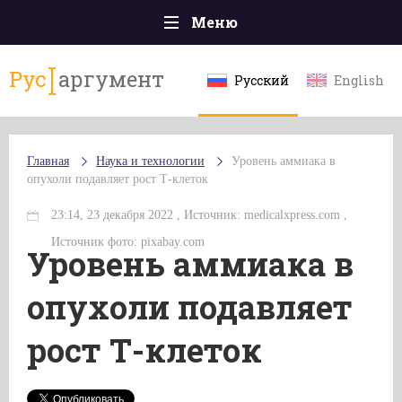
Меню
Главная
Рус
аргумент
Русский
English
Происшествия
Политика
Главная
Наука и технологии
Уровень аммиака в
Общество
опухоли подавляет рост Т-клеток
Экономика
23:14, 23 декабря 2022 , Источник: medicalxpress.com ,
Спорт
Источник фото: pixabay.com
Уровень аммиака в
Наука и технологии
опухоли подавляет
Культура
рост Т-клеток
Эксклюзивы
Мнения