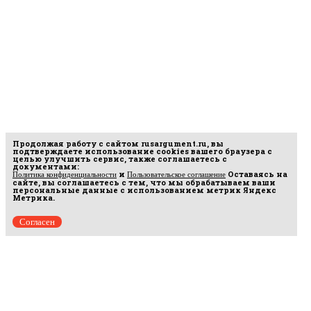
Продолжая работу с сайтом
rusargument.ru
, вы
подтверждаете использование cookies вашего браузера с
целью улучшить сервис, также соглашаетесь с
документами:
и
Оставаясь на
Политика конфиденциальности
Пользовательское соглашение
сайте, вы соглашаетесь с тем, что мы обрабатываем ваши
персональные данные с использованием метрик Яндекс
Метрика.
Согласен
Рус
аргумент
© 2014–2026 ООО «Лонг Кэт».