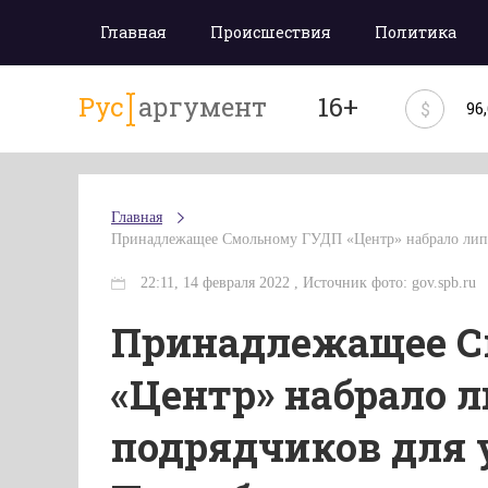
Главная
Происшествия
Политика
Рус
аргумент
16+
$
96
Главная
Принадлежащее Смольному ГУДП «Центр» набрало липов
22:11, 14 февраля 2022 , Источник фото: gov.spb.ru
Принадлежащее 
«Центр» набрало 
подрядчиков для 