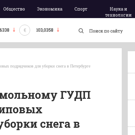
Общество
Экономика
Спорт
Наука и
технологии
€
,6338
103,0358
ых подрядчиков для уборки снега в Петербурге
Смольному ГУДП
липовых
уборки снега в