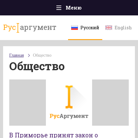
Меню
Главная
Рус
аргумент
Русский
English
Происшествия
Политика
Главная
Общество
Общество
Общество
Экономика
Спорт
Наука и технологии
Культура
Эксклюзивы
Мнения
В Приморье принят закон о