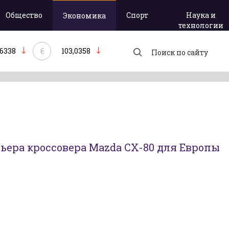
Общество
Спорт
Наука и
Экономика
технологии
€
,6338
103,0358
ьера кроссовера Mazda CX-80 для Европы