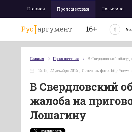
Главная
Политика
Происшествия
Рус
аргумент
16+
$
96
Главная
Происшествия
В Свердловский облсуд 
15:18, 22 декабря 2015 , Источник фото: http://news.r
В Свердловский о
жалоба на пригов
Лошагину