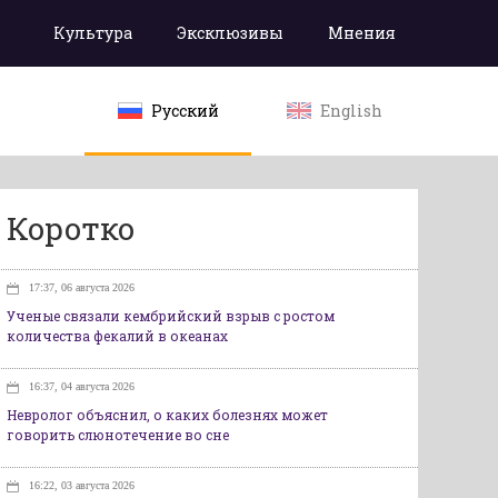
Культура
Эксклюзивы
Мнения
Русский
English
Коротко
17:37, 06 августа 2026
Ученые связали кембрийский взрыв с ростом
количества фекалий в океанах
16:37, 04 августа 2026
Невролог объяснил, о каких болезнях может
говорить слюнотечение во сне
16:22, 03 августа 2026