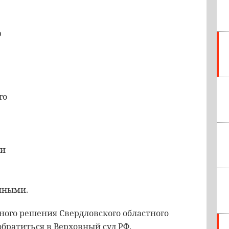
ю
го
ти
нными.
ьного решения Свердловского областного
братиться в Верховный суд РФ.