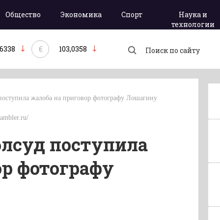
Общество
Экономика
Спорт
Наука и
технологии
€
,6338
103,0358
поступила жалоба на приговор фотографу Лошагину
ambler.ru/
блсуд поступила
ор фотографу