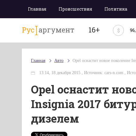
Главная
Происшествия
Политика
Рус
аргумент
16+
$
96
Главная
Авто
Opel оснастит новое поколение I
13:14, 18 декабря 2015 , Источник: cars-n.com , Источ
Opel оснастит нов
Insignia 2017 би
дизелем