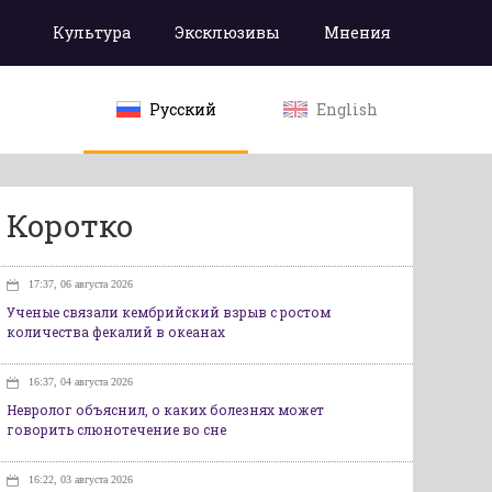
Культура
Эксклюзивы
Мнения
Русский
English
Коротко
17:37, 06 августа 2026
Ученые связали кембрийский взрыв с ростом
количества фекалий в океанах
16:37, 04 августа 2026
Невролог объяснил, о каких болезнях может
говорить слюнотечение во сне
16:22, 03 августа 2026