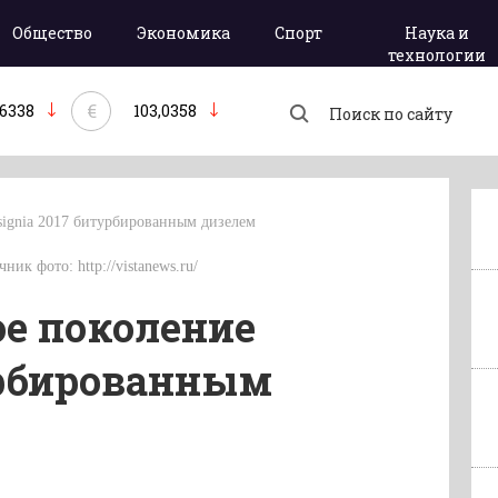
Общество
Экономика
Спорт
Наука и
технологии
€
,6338
103,0358
nsignia 2017 битурбированным дизелем
ник фото: http://vistanews.ru/
ое поколение
турбированным