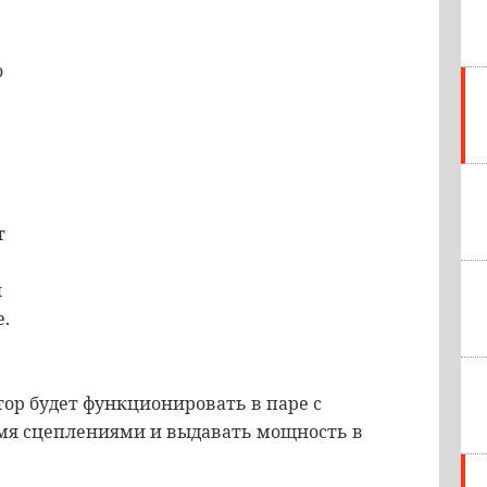
о
т
я
.
ор будет функционировать в паре с
умя сцеплениями и выдавать мощность в