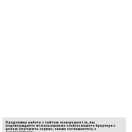
Продолжая работу с сайтом
rusargument.ru
, вы
подтверждаете использование cookies вашего браузера с
целью улучшить сервис, также соглашаетесь с
документами: