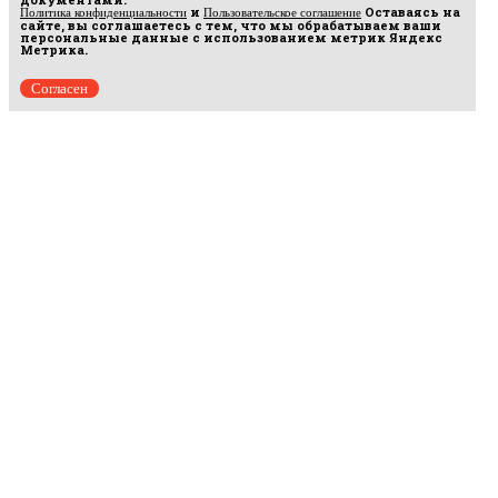
и
Оставаясь на
Политика конфиденциальности
Пользовательское соглашение
сайте, вы соглашаетесь с тем, что мы обрабатываем ваши
персональные данные с использованием метрик Яндекс
Метрика.
Согласен
Рус
аргумент
© 2014–2026 ООО «Лонг Кэт».
Сетевое издание «Русаргумент». Зарегистрировано в Федеральной службе по
надзору в сфере связи, информационных технологий и массовых коммуникаций
(Роскомнадзор). Реестровая запись ЭЛ No ФС 77 - 67215 от 30.09.2016.
Исключительные права на материалы, размещённые на интернет-сайте
rusargument.ru, в соответствии с законодательством Российской Федерации об охране
результатов интеллектуальной деятельности принадлежат ООО "Лонг Кэт", и не
подлежат использованию другими лицами в какой бы то ни было форме без
письменного разрешения правообладателя.
Редакция сайта
Рекламодателям
Политика конфиденциальности
Пользовательское соглашение