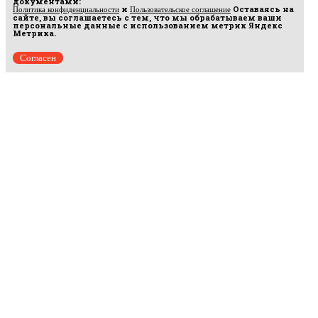
документами:
и
Оставаясь на
Политика конфиденциальности
Пользовательское соглашение
сайте, вы соглашаетесь с тем, что мы обрабатываем ваши
персональные данные с использованием метрик Яндекс
Метрика.
Согласен
Рус
аргумент
© 2014–2026 ООО «Лонг Кэт».
Сетевое издание «Русаргумент». Зарегистрировано в Федеральной службе по
надзору в сфере связи, информационных технологий и массовых коммуникаций
(Роскомнадзор). Реестровая запись ЭЛ No ФС 77 - 67215 от 30.09.2016.
Исключительные права на материалы, размещённые на интернет-сайте
rusargument.ru, в соответствии с законодательством Российской Федерации об охране
результатов интеллектуальной деятельности принадлежат ООО "Лонг Кэт", и не
подлежат использованию другими лицами в какой бы то ни было форме без
письменного разрешения правообладателя.
Редакция сайта
Рекламодателям
Политика конфиденциальности
Пользовательское соглашение