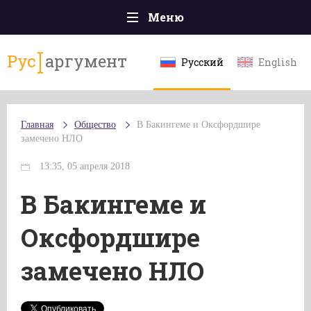
Меню
Главная
Рус
аргумент
Русский
English
Происшествия
Политика
Главная
Общество
В Бакингеме и Оксфордшире
Общество
замечено НЛО
Экономика
13:35, 05 апреля 2018
Спорт
В Бакингеме и
Наука и технологии
Оксфордшире
Культура
замечено НЛО
Эксклюзивы
Мнения