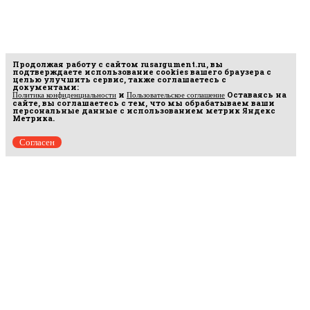
Продолжая работу с сайтом
rusargument.ru
, вы
подтверждаете использование cookies вашего браузера с
целью улучшить сервис, также соглашаетесь с
документами:
и
Оставаясь на
Политика конфиденциальности
Пользовательское соглашение
сайте, вы соглашаетесь с тем, что мы обрабатываем ваши
персональные данные с использованием метрик Яндекс
Метрика.
Согласен
Рус
аргумент
© 2014–2026 ООО «Лонг Кэт».
Сетевое издание «Русаргумент». Зарегистрировано в Федеральной службе по
надзору в сфере связи, информационных технологий и массовых коммуникаций
(Роскомнадзор). Реестровая запись ЭЛ No ФС 77 - 67215 от 30.09.2016.
Исключительные права на материалы, размещённые на интернет-сайте
rusargument.ru, в соответствии с законодательством Российской Федерации об охране