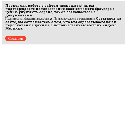
Продолжая работу с сайтом
rusargument.ru
, вы
подтверждаете использование cookies вашего браузера с
целью улучшить сервис, также соглашаетесь с
документами:
и
Оставаясь на
Политика конфиденциальности
Пользовательское соглашение
сайте, вы соглашаетесь с тем, что мы обрабатываем ваши
персональные данные с использованием метрик Яндекс
Метрика.
Согласен
Рус
аргумент
© 2014–2026 ООО «Лонг Кэт».
Сетевое издание «Русаргумент». Зарегистрировано в Федеральной службе по
надзору в сфере связи, информационных технологий и массовых коммуникаций
(Роскомнадзор). Реестровая запись ЭЛ No ФС 77 - 67215 от 30.09.2016.
Исключительные права на материалы, размещённые на интернет-сайте
rusargument.ru, в соответствии с законодательством Российской Федерации об охране
результатов интеллектуальной деятельности принадлежат ООО "Лонг Кэт", и не
подлежат использованию другими лицами в какой бы то ни было форме без
письменного разрешения правообладателя.