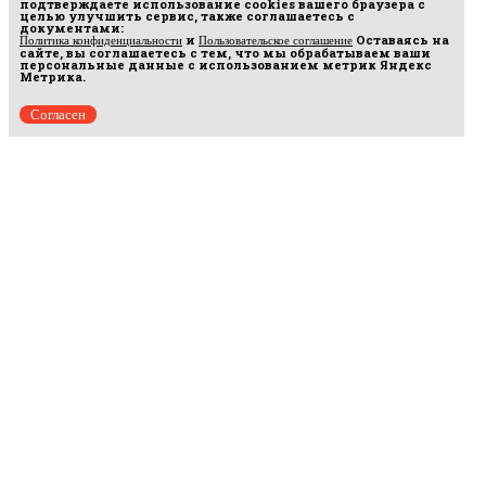
подтверждаете использование cookies вашего браузера с
целью улучшить сервис, также соглашаетесь с
документами:
и
Оставаясь на
Политика конфиденциальности
Пользовательское соглашение
сайте, вы соглашаетесь с тем, что мы обрабатываем ваши
персональные данные с использованием метрик Яндекс
Метрика.
Согласен
Рус
аргумент
© 2014–2026 ООО «Лонг Кэт».
Сетевое издание «Русаргумент». Зарегистрировано в Федеральной службе по
надзору в сфере связи, информационных технологий и массовых коммуникаций
(Роскомнадзор). Реестровая запись ЭЛ No ФС 77 - 67215 от 30.09.2016.
Исключительные права на материалы, размещённые на интернет-сайте
rusargument.ru, в соответствии с законодательством Российской Федерации об охране
результатов интеллектуальной деятельности принадлежат ООО "Лонг Кэт", и не
подлежат использованию другими лицами в какой бы то ни было форме без
письменного разрешения правообладателя.
Редакция сайта
Рекламодателям