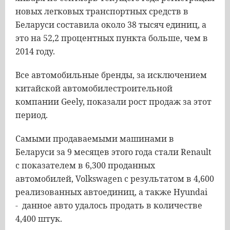
новых
легковых
транспортных
средств
в
Беларуси
составила
около
38
тысяч
единиц
,
а
это
на
52
,
2
процентных
пункта
больше
,
чем
в
2014
году
.
Все
автомобильные
бренды
,
за
исключением
китайской
автомобилестроительной
компании
Geely
,
показали
рост
продаж
за
этот
период
.
Самыми
продаваемыми
машинами
в
Беларуси
за
9
месяцев
этого
года
стали
Renault
с
показателем
в
6
,
300
проданных
автомобилей
,
Volkswagen
с
результатом
в
4
,
600
реализованных
автоединиц
,
а
также
Hyundai
-
данное
авто
удалось
продать
в
количестве
4
,
400
штук
.