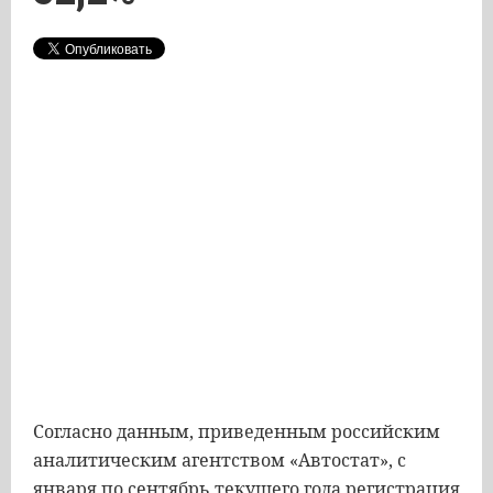
Согласно
данным
,
приведенным
российским
аналитическим
агентством
«
Автостат
»,
с
января
по
сентябрь
текущего
года
регистрация