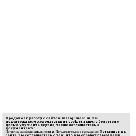
Продолжая работу с сайтом
rusargument.ru
, вы
подтверждаете использование cookies вашего браузера с
целью улучшить сервис, также соглашаетесь с
документами:
и
Оставаясь на
Политика конфиденциальности
Пользовательское соглашение
сайте, вы соглашаетесь с тем, что мы обрабатываем ваши