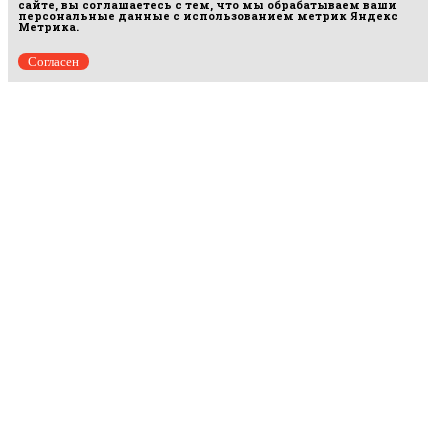
сайте, вы соглашаетесь с тем, что мы обрабатываем ваши
персональные данные с использованием метрик Яндекс
Метрика.
Согласен
Рус
аргумент
© 2014–2026 ООО «Лонг Кэт».
Сетевое издание «Русаргумент». Зарегистрировано в Федеральной службе по
надзору в сфере связи, информационных технологий и массовых коммуникаций
(Роскомнадзор). Реестровая запись ЭЛ No ФС 77 - 67215 от 30.09.2016.
Исключительные права на материалы, размещённые на интернет-сайте
rusargument.ru, в соответствии с законодательством Российской Федерации об охране
результатов интеллектуальной деятельности принадлежат ООО "Лонг Кэт", и не
подлежат использованию другими лицами в какой бы то ни было форме без
письменного разрешения правообладателя.
Редакция сайта
Рекламодателям
Политика конфиденциальности
Пользовательское соглашение
Главная
Происшествия
Политика