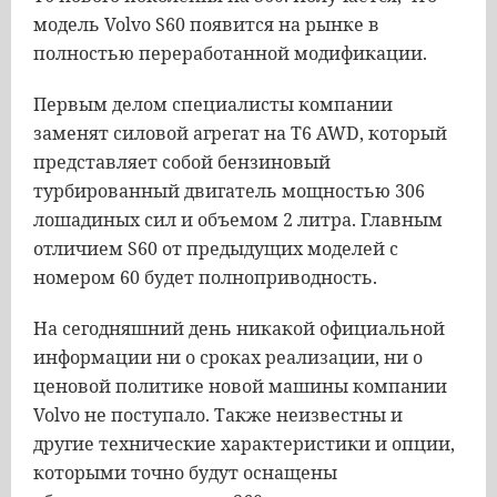
модель
Volvo
S60
появится
на
рынке
в
полностью
переработанной
модификации
.
Первым
делом
специалисты
компании
заменят
силовой
агрегат
на
T6
AWD
,
который
представляет
собой
бензиновый
турбированный
двигатель
мощностью
306
лошадиных
сил
и
объемом
2
литра
.
Главным
отличием
S60
от
предыдущих
моделей
с
номером
60
будет
полноприводность
.
На
сегодняшний
день
никакой
официальной
информации
ни
о
сроках
реализации
,
ни
о
ценовой
политике
новой
машины
компании
Volvo
не
поступало
.
Также
неизвестны
и
другие
технические
характеристики
и
опции
,
которыми
точно
будут
оснащены