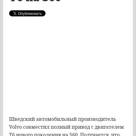
Шведский
автомобильный
производитель
Volvo
совместил
полный
привод
с
двигателем
T6
нового
поколения
на
S60
.
Получается
,
что