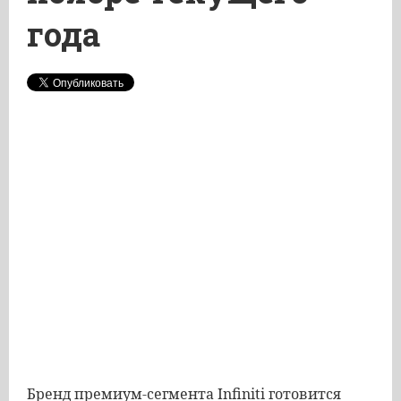
года
Бренд
премиум
-
сегмента
Infiniti
готовится