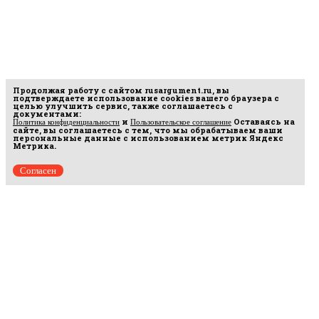
Продолжая работу с сайтом
rusargument.ru
, вы
подтверждаете использование cookies вашего браузера с
целью улучшить сервис, также соглашаетесь с
документами:
и
Оставаясь на
Политика конфиденциальности
Пользовательское соглашение
сайте, вы соглашаетесь с тем, что мы обрабатываем ваши
персональные данные с использованием метрик Яндекс
Метрика.
Согласен
Рус
аргумент
© 2014–2026 ООО «Лонг Кэт».
Сетевое издание «Русаргумент». Зарегистрировано в Федеральной службе по
надзору в сфере связи, информационных технологий и массовых коммуникаций
(Роскомнадзор). Реестровая запись ЭЛ No ФС 77 - 67215 от 30.09.2016.
Исключительные права на материалы, размещённые на интернет-сайте