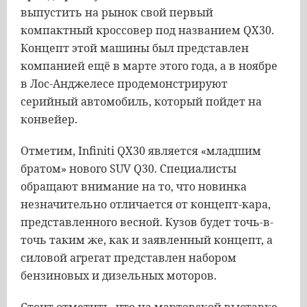
выпустить
на
рынок
свой
первый
компактный
кроссовер
под
названием
QX30
.
Концепт
этой
машины
был
представлен
компанией
ещё
в
марте
этого
года
,
а
в
ноябре
в
Лос
-
Анджелесе
продемонстрируют
серийный
автомобиль
,
который
пойдет
на
конвейер
.
Отметим
,
Infiniti
QX30
является
«
младшим
братом
»
нового
SUV
Q30
.
Специалисты
обращают
внимание
на
то
,
что
новинка
незначительно
отличается
от
концепт
-
кара
,
представленного
весной
.
Кузов
будет
точь
-
в
-
точь
таким
же
,
как
и
заявленный
концепт
,
а
силовой
агрегат
представлен
набором
бензиновых
и
дизельных
моторов
.