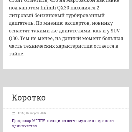
Стоит
отметить
,
что
на
мартовской
выставке
под
капотом
Infiniti
QX30
находился
2
-
литровый
бензиновый
турбированный
двигатель
.
По
мнению
экспертов
,
новинку
оснастят
такими
же
двигателями
,
как
и
у
SUV
Q30
.
Тем
не
менее
,
на
данный
момент
большая
часть
технических
характеристик
остается
в
тайне
.
Коротко
17:37, 07 августа 2026
Профессор МГППУ: женщины легче мужчин переносят
одиночество