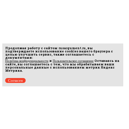
Продолжая работу с сайтом
rusargument.ru
, вы
подтверждаете использование cookies вашего браузера с
целью улучшить сервис, также соглашаетесь с
документами:
и
Оставаясь на
Политика конфиденциальности
Пользовательское соглашение
сайте, вы соглашаетесь с тем, что мы обрабатываем ваши
персональные данные с использованием метрик Яндекс
Метрика.
Согласен
Рус
аргумент
© 2014–2026 ООО «Лонг Кэт».
Сетевое издание «Русаргумент». Зарегистрировано в Федеральной службе по
надзору в сфере связи, информационных технологий и массовых коммуникаций