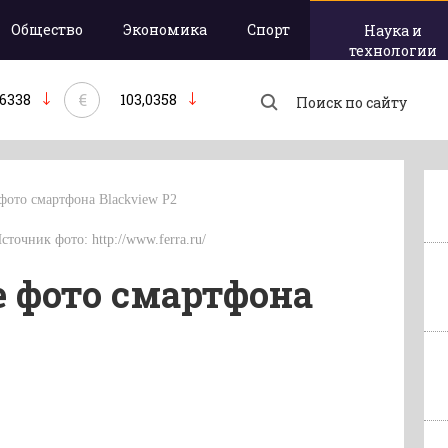
Общество
Экономика
Спорт
Наука и
технологии
€
,6338
103,0358
фото смартфона Blackview P2
Источник фото: http://www.ferra.ru/
 фото смартфона