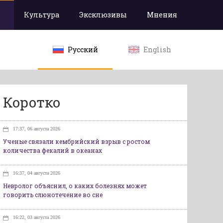
Культура
Эксклюзивы
Мнения
Русский
English
Коротко
17:37, 06 августа 2026
Ученые связали кембрийский взрыв с ростом
количества фекалий в океанах
16:37, 04 августа 2026
Невролог объяснил, о каких болезнях может
говорить слюнотечение во сне
16:22, 03 августа 2026