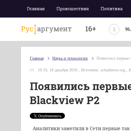
Главная
Происшествия
Политика
Рус
аргумент
16+
$
96
Главная
Наука и технологии
Появились первые 
10:19, 18 декабря 2016 , Источник: actualnews.org , 
Появились первые
Blackview P2
Аналитики заметили в Сети первые так