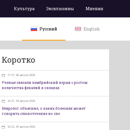
Культура
Эксклюзивы
Мнения
Русский
English
Коротко
17:37, 06 августа 2026
Ученые связали кембрийский взрыв с ростом
количества фекалий в океанах
16:37, 04 августа 2026
Невролог объяснил, о каких болезнях может
говорить слюнотечение во сне
16:22, 03 августа 2026