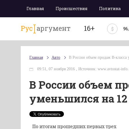
Главная
Происшествия
Политика
Рус
аргумент
16+
$
96
Главная
Авто
В России объем продаж В-класса 
09:51, 07 ноября 2016 , Источник: www.avtostat-inf
В России объем пр
уменьшился на 12
По итогам прошедших первых трех