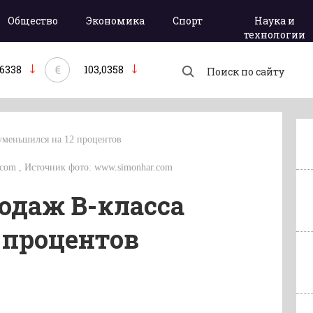
Общество
Экономика
Спорт
Наука и
технологии
€
,6338
103,0358
уменьшился на 12 процентов
o.com , Источник фото: www.simonhar.com
одаж В-класса
 процентов