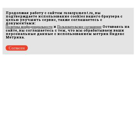
Продолжая работу с сайтом
rusargument.ru
, вы
подтверждаете использование cookies вашего браузера с
целью улучшить сервис, также соглашаетесь с
документами:
и
Оставаясь на
Политика конфиденциальности
Пользовательское соглашение
сайте, вы соглашаетесь с тем, что мы обрабатываем ваши
персональные данные с использованием метрик Яндекс
Метрика.
Согласен
Рус
аргумент
© 2014–2026 ООО «Лонг Кэт».
Сетевое издание «Русаргумент». Зарегистрировано в Федеральной службе по
надзору в сфере связи, информационных технологий и массовых коммуникаций
(Роскомнадзор). Реестровая запись ЭЛ No ФС 77 - 67215 от 30.09.2016.
Исключительные права на материалы, размещённые на интернет-сайте
rusargument.ru, в соответствии с законодательством Российской Федерации об охране
результатов интеллектуальной деятельности принадлежат ООО "Лонг Кэт", и не
подлежат использованию другими лицами в какой бы то ни было форме без
письменного разрешения правообладателя.