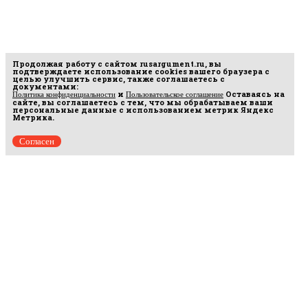
Продолжая работу с сайтом
rusargument.ru
, вы
подтверждаете использование cookies вашего браузера с
целью улучшить сервис, также соглашаетесь с
документами:
и
Оставаясь на
Политика конфиденциальности
Пользовательское соглашение
сайте, вы соглашаетесь с тем, что мы обрабатываем ваши
персональные данные с использованием метрик Яндекс
Метрика.
Согласен
Рус
аргумент
© 2014–2026 ООО «Лонг Кэт».
Сетевое издание «Русаргумент». Зарегистрировано в Федеральной службе по
надзору в сфере связи, информационных технологий и массовых коммуникаций
(Роскомнадзор). Реестровая запись ЭЛ No ФС 77 - 67215 от 30.09.2016.
Исключительные права на материалы, размещённые на интернет-сайте
rusargument.ru, в соответствии с законодательством Российской Федерации об охране