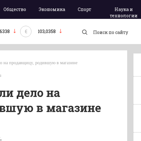
Общество
Экономика
Спорт
Наука и
технологии
€
,6338
103,0358
ло на продавщицу, родившую в магазине
u
ли дело на
вшую в магазине
,