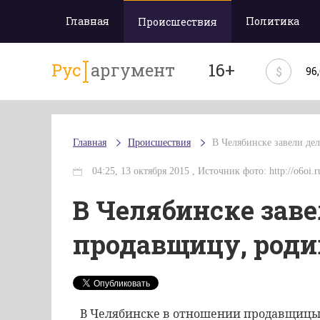
Главная
Политика
Происшествия
Рус
аргумент
16+
$
96
Главная
Происшествия
В Челябинске завели де
04:25, 13 октября 2015 , Источник фото: http://o6oi.r
В Челябинске заве
продавщицу, роди
В Челябинске в отношении продавщицы