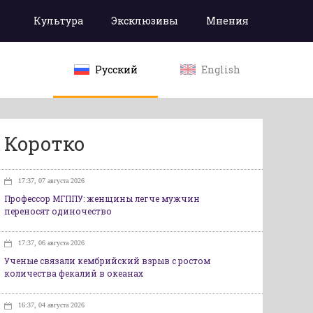
Культура
Эксклюзивы
Мнения
Русский
English
Коротко
17:37, 07 августа 2026
Профессор МГППУ: женщины легче мужчин
переносят одиночество
17:37, 06 августа 2026
Ученые связали кембрийский взрыв с ростом
количества фекалий в океанах
16:37, 04 августа 2026