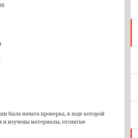
Об
и
и
и была начата проверка, в ходе которой
 и изучены материалы, отснятые