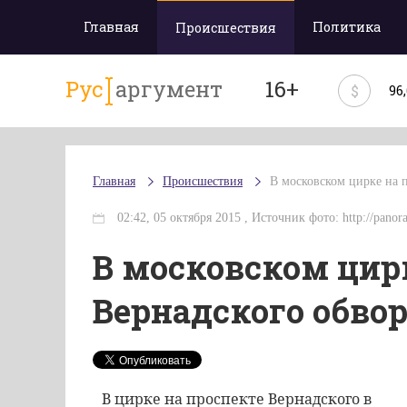
Главная
Политика
Происшествия
Рус
аргумент
16+
$
96
Главная
Происшествия
В московском цирке на 
02:42, 05 октября 2015 , Источник фото: http://pano
В московском цир
Вернадского обво
В цирке на проспекте Вернадского в