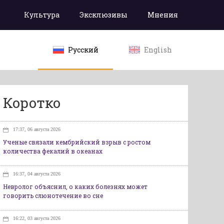
Культура
Эксклюзивы
Мнения
Русский
English
Коротко
17:37, 06 августа 2026
Ученые связали кембрийский взрыв с ростом
количества фекалий в океанах
16:37, 04 августа 2026
Невролог объяснил, о каких болезнях может
говорить слюнотечение во сне
16:22, 03 августа 2026