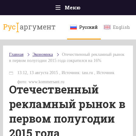
Меню
Главная
Рус
аргумент
Русский
English
Происшествия
Политика
Главная
Экономика
Отечественный рекламный рынок
Общество
в первом полугодии 2015 года сократился на 16%
Экономика
13:12, 13 августа 2015 , Источник: tass.ru , Источник
Спорт
фото: www.kommersant.ru
Отечественный
Наука и технологии
рекламный рынок в
Культура
первом полугодии
Эксклюзивы
2015 года
Мнения