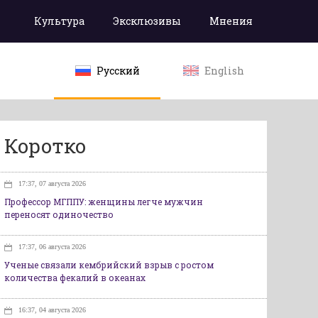
Культура
Эксклюзивы
Мнения
Русский
English
Коротко
17:37, 07 августа 2026
Профессор МГППУ: женщины легче мужчин
переносят одиночество
17:37, 06 августа 2026
Ученые связали кембрийский взрыв с ростом
количества фекалий в океанах
16:37, 04 августа 2026