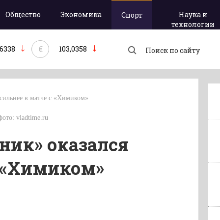
Общество
Экономика
Наука и
Спорт
технологии
€
,6338
103,0358
сильнее в матче с «Химиком»
фото: vladtime.ru
ник» оказался
с «Химиком»