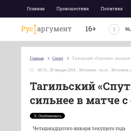
Главная
Происшествия
Политика
Рус
аргумент
16+
$
96
Главная
Спорт
Тагильский «Спутник» оказался 
00:51, 28 января 2016 , Источник: ria.ru , Источник 
Тагильский «Спут
сильнее в матче 
Четырнадцатого января текущего года