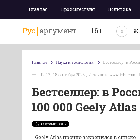
Главная
Происшествия
Политика
Рус
аргумент
16+
$
96
Главная
Наука и технологии
Бестселлер: в Росс
12:13, 18 сентября 2025 , Источник: www.ixbt.com , И
Бестселлер: в Рос
100 000 Geely Atlas
Geely Atlas прочно закрепился в списке