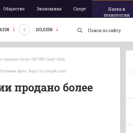
Общество
Экономика
Спорт
Наука и
технологии
€
,6338
103,0358
ии продано более 100 000 Geely Atlas
сточник фото: https://ru.freepik.com/
сии продано более