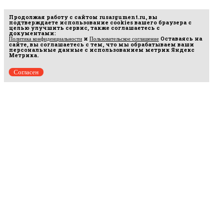
Продолжая работу с сайтом
rusargument.ru
, вы
подтверждаете использование cookies вашего браузера с
целью улучшить сервис, также соглашаетесь с
документами:
и
Оставаясь на
Политика конфиденциальности
Пользовательское соглашение
сайте, вы соглашаетесь с тем, что мы обрабатываем ваши
персональные данные с использованием метрик Яндекс
Метрика.
Согласен
Рус
аргумент
© 2014–2026 ООО «Лонг Кэт».
Сетевое издание «Русаргумент». Зарегистрировано в Федеральной службе по
надзору в сфере связи, информационных технологий и массовых коммуникаций
(Роскомнадзор). Реестровая запись ЭЛ No ФС 77 - 67215 от 30.09.2016.
Исключительные права на материалы, размещённые на интернет-сайте
rusargument.ru, в соответствии с законодательством Российской Федерации об охране
результатов интеллектуальной деятельности принадлежат ООО "Лонг Кэт", и не
подлежат использованию другими лицами в какой бы то ни было форме без
письменного разрешения правообладателя.