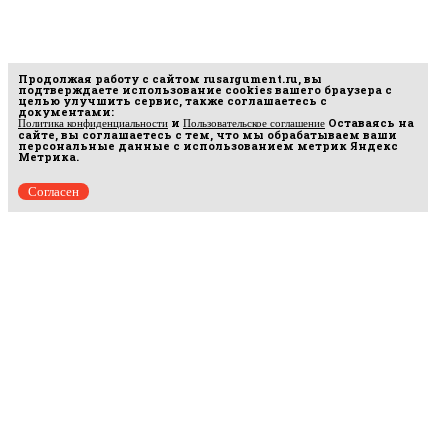
Продолжая работу с сайтом
rusargument.ru
, вы
подтверждаете использование cookies вашего браузера с
целью улучшить сервис, также соглашаетесь с
документами:
и
Оставаясь на
Политика конфиденциальности
Пользовательское соглашение
сайте, вы соглашаетесь с тем, что мы обрабатываем ваши
персональные данные с использованием метрик Яндекс
Метрика.
Согласен
Рус
аргумент
© 2014–2026 ООО «Лонг Кэт».
Сетевое издание «Русаргумент». Зарегистрировано в Федеральной службе по
надзору в сфере связи, информационных технологий и массовых коммуникаций
(Роскомнадзор). Реестровая запись ЭЛ No ФС 77 - 67215 от 30.09.2016.
Исключительные права на материалы, размещённые на интернет-сайте
rusargument.ru, в соответствии с законодательством Российской Федерации об охране
результатов интеллектуальной деятельности принадлежат ООО "Лонг Кэт", и не