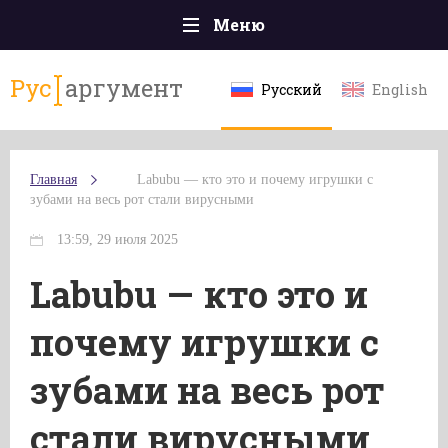
Меню
Главная
Рус
аргумент
Русский
English
Происшествия
Политика
Главная
Labubu — кто это и почему игрушки с
Общество
зубами на весь рот стали вирусными
Экономика
13:59, 29 июля 2025
Спорт
Labubu — кто это и
Наука и технологии
почему игрушки с
Культура
зубами на весь рот
Эксклюзивы
стали вирусными
Мнения