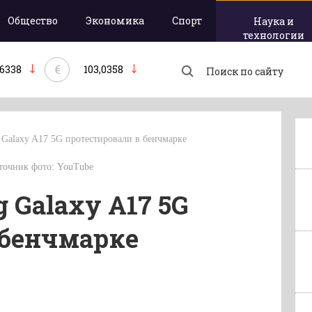
Общество
Экономика
Спорт
Наука и
технологии
€
,6338
103,0358
Galaxy A17 5G протестировали в бенчмарке
сточник фото: YouTube
 Galaxy A17 5G
 бенчмарке