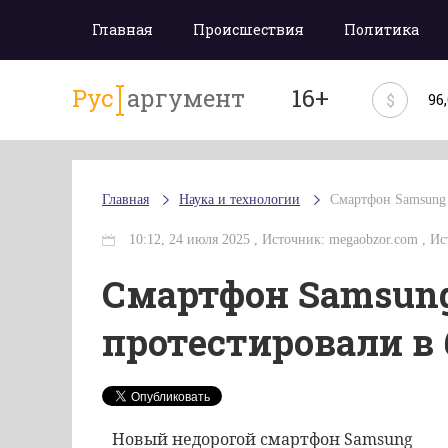
Главная
Происшествия
Политика
Рус
аргумент
16+
$
96
Главная
Наука и технологии
Смартфон Samsung 
10:12, 24 июля 2025 , Источник: megaobzor.com , И
Смартфон Samsung
протестировали в
Новый недорогой смартфон Samsung