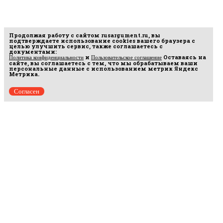
Продолжая работу с сайтом
rusargument.ru
, вы
подтверждаете использование cookies вашего браузера с
целью улучшить сервис, также соглашаетесь с
документами:
и
Оставаясь на
Политика конфиденциальности
Пользовательское соглашение
сайте, вы соглашаетесь с тем, что мы обрабатываем ваши
персональные данные с использованием метрик Яндекс
Метрика.
Согласен
Рус
аргумент
© 2014–2026 ООО «Лонг Кэт».
Сетевое издание «Русаргумент». Зарегистрировано в Федеральной службе по
надзору в сфере связи, информационных технологий и массовых коммуникаций
(Роскомнадзор). Реестровая запись ЭЛ No ФС 77 - 67215 от 30.09.2016.
Исключительные права на материалы, размещённые на интернет-сайте
rusargument.ru, в соответствии с законодательством Российской Федерации об охране
результатов интеллектуальной деятельности принадлежат ООО "Лонг Кэт", и не